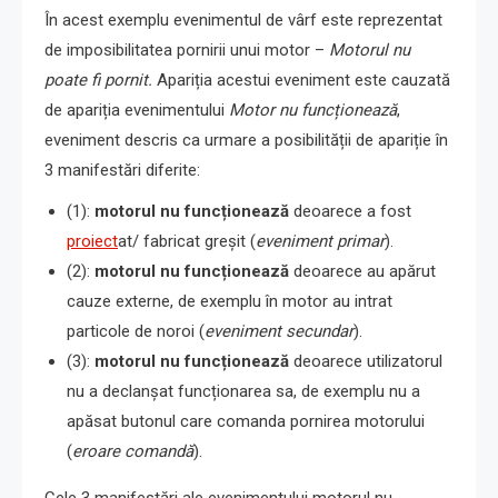
În acest exemplu evenimentul de vârf este reprezentat
de imposibilitatea pornirii unui motor –
Motorul nu
poate fi pornit.
Apariția acestui eveniment este cauzată
de apariția evenimentului
Motor nu funcționează
,
eveniment descris ca urmare a posibilității de apariție în
3 manifestări diferite:
(1):
motorul nu funcționează
deoarece a fost
proiect
at/ fabricat greșit (
eveniment primar
).
(2):
motorul nu funcționează
deoarece au apărut
cauze externe, de exemplu în motor au intrat
particole de noroi (
eveniment secundar
).
(3):
motorul nu funcționează
deoarece utilizatorul
nu a declanșat funcționarea sa, de exemplu nu a
apăsat butonul care comanda pornirea motorului
(
eroare comandă
).