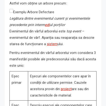
Astfel vom obține un arbore precum:
Legătura dintre evenimentul curent și evenimentele
precedente prin interm
edi
ul porților
Evenimentul din vârful arborelui este
top event
–
evenimentul de vârf. Apariția sau neaparația sa descrie
starea de funcționare a
sistem
ului.
Pentru evenimentul din vârful arborelui vom considera 3
manifestări posibile ale predecesorului său dacă acesta
este unic:
Eșec
Eșecuri ale componentelor care apar în
primar
condiții de utilizare permise. Cauzele
acestora provin din
proiect
are sau din
caracteristicile de material.
Eșec
Descriu eșecuri ale componentelor care