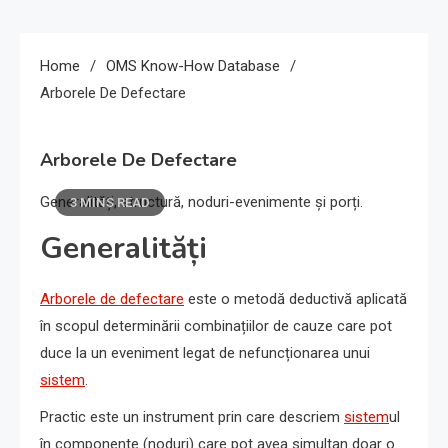
Home
OMS Know-How Database
Arborele De Defectare
Arborele De Defectare
Generalități, structură, noduri-evenimente și porți.
3 MINS READ
Generalități
Arborele de defectare
este o metodă deductivă aplicată
în scopul determinării combinațiilor de cauze care pot
duce la un eveniment legat de nefuncționarea unui
sistem
.
Practic este un instrument prin care descriem
sistem
ul
în componente (noduri) care pot avea simultan doar o