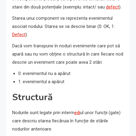
stare din două potențiale (exemplu: intact/ sau
defect
).
Starea unui component va reprezenta evenimentul
asociat nodului. Starea se va descrie binar (0: OK, 1:
Defect
).
Dacă vom transpune în noduri evenimente care pot să
apară sau nu vom obține o structură în care fiecare nod
descrie un eveniment care poate avea 2 stări:
0: evenimentul nu a apărut
1: evenimentul a apărut
Structură
Nodurile sunt legate prin interm
edi
ul unor funcții (gate)
care descriu starea fiecăruia în funcție de stările
nodurilor anterioare.