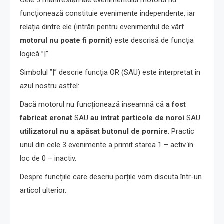
Cele 3 manifestări ale evenimentului motorul nu
funcționează constituie evenimente independente, iar
relația dintre ele (intrări pentru evenimentul de vârf
motorul nu poate fi pornit
) este descrisă de funcția
logică ”|”.
Simbolul ”|” descrie funcția OR (SAU) este interpretat în
azul nostru astfel:
Dacă motorul nu funcționează înseamnă că
a fost
fabricat eronat
SAU
au intrat particole de noroi
SAU
utilizatorul nu a apăsat butonul de pornire
. Practic
unul din cele 3 evenimente a primit starea 1 – activ în
loc de 0 – inactiv.
Despre funcțiile care descriu porțile vom discuta într-un
articol ulterior.