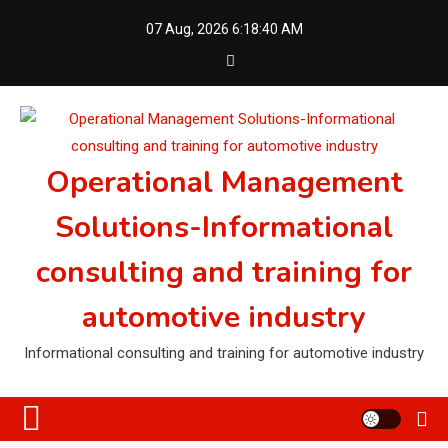
Skip
07 Aug, 2026
6:18:40 AM
to
content
Operational Management
Solutions-Informational
consulting and training for
automotive industry
Informational consulting and training for automotive industry