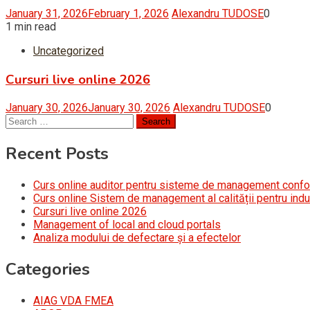
January 31, 2026
February 1, 2026
Alexandru TUDOSE
0
1 min read
Uncategorized
Cursuri live online 2026
January 30, 2026
January 30, 2026
Alexandru TUDOSE
0
Search
for:
Recent Posts
Curs online auditor pentru sisteme de management conf
Curs online Sistem de management al calității pentru indu
Cursuri live online 2026
Management of local and cloud portals
Analiza modului de defectare și a efectelor
Categories
AIAG VDA FMEA