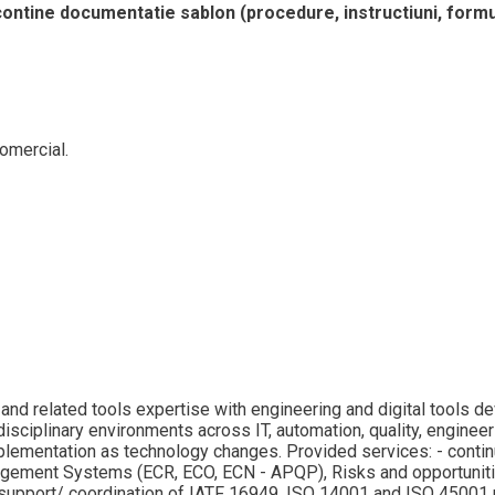
contine documentatie sablon (procedure, instructiuni, formu
omercial.
and related tools expertise with engineering and digital tools d
isciplinary environments across IT, automation, quality, engineer
mplementation as technology changes. Provided services: - cont
agement Systems (ECR, ECO, ECN - APQP), Risks and opportunit
T. - support/ coordination of IATF 16949, ISO 14001 and ISO 45