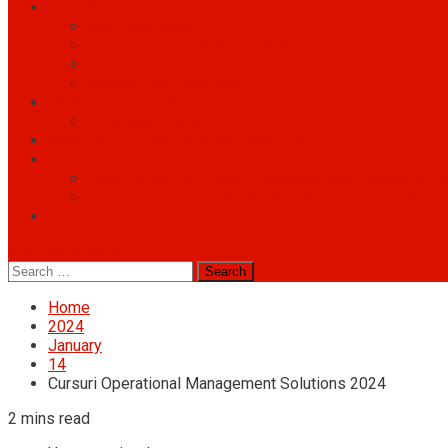
Audit Services
Audit Services
Auditing of management systems
Auditing manufacturing processes
Second-party auditing
OMS know-how database
Knowledge Base
What do our customers say about us?
Our Blog
Blog Content in English Language
Blog Content in E
Blog content in Romanian language
Content in Roma
Partners
site mode button
Search
for:
Home
2024
January
14
Cursuri Operational Management Solutions 2024
2 mins read