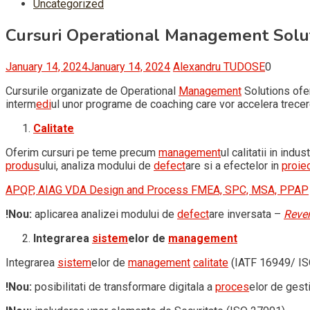
Uncategorized
Cursuri Operational Management Solu
January 14, 2024
January 14, 2024
Alexandru TUDOSE
0
Cursurile organizate de Operational
Management
Solutions oferă
interm
edi
ul unor programe de coaching care vor accelera trecere
Calitate
Oferim cursuri pe teme precum
management
ul calitatii in indus
produs
ului, analiza modului de
defect
are si a efectelor in
proie
APQP, AIAG VDA Design and Process FMEA, SPC, MSA, PPAP
!Nou:
aplicarea analizei modului de
defect
are inversata –
Reve
Integrarea
sistem
elor de
management
Integrarea
sistem
elor de
management
calitate
(IATF 16949/ IS
!Nou:
posibilitati de transformare digitala a
proces
elor de gest