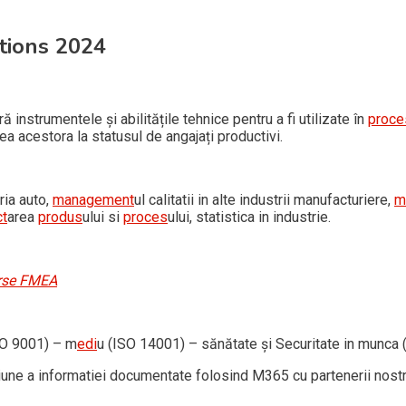
tions 2024
 instrumentele și abilitățile tehnice pentru a fi utilizate în
proce
a acestora la statusul de angajați productivi.
tria auto,
management
ul calitatii in alte industrii manufacturiere,
m
ct
area
produs
ului si
proces
ului, statistica in industrie.
rse FMEA
O 9001) – m
edi
u (ISO 14001) – sănătate și Securitate in munca
iune a informatiei documentate folosind M365 cu partenerii nostr