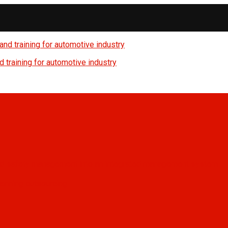
 training for automotive industry
, and safety management into an integrated management system
anning outsourcing