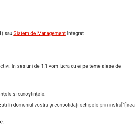
1) sau
Sistem de Management
Integrat
uctivi. In sesiuni de 1:1 vom lucra cu ei pe teme alese de
țele și cunoștințele.
ați în domeniul vostru și consolidați echipele prin instru[1]irea
e.