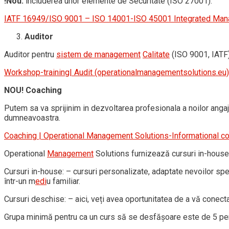
!Nou:
includerea unor elemente de Securitate (ISO 27001).
IATF 16949/ISO 9001 – ISO 14001-ISO 45001 Integrated Ma
Auditor
Auditor pentru
sistem de management
Calitate
(ISO 9001, IATF
Workshop-training| Audit (operationalmanagementsolutions.eu)
NOU! Coaching
Putem sa va sprijinim in dezvoltarea profesionala a noilor angaja
dumneavoastra.
Coaching | Operational Management Solutions-Informational con
Operational
Management
Solutions furnizează cursuri in-house
Cursuri in-house: – cursuri personalizate, adaptate nevoilor spec
într-un m
edi
u familiar.
Cursuri deschise: – aici, veți avea oportunitatea de a vă conect
Grupa minimă pentru ca un curs să se desfășoare este de 5 p