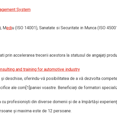
nagement System
), M
edi
u (ISO 14001), Sanatate si Securitate in Munca (ISO 4500
ti prin accelerarea trecerii acestora la statusul de angajați prod
sulting and training for automotive industry
 și deschise, oferindu-vă posibilitatea de a vă dezvolta competen
ifice ale com[1]paniei voastre. Beneficiați de formatori specializ
a cu profesioniști din diverse domenii și de a împărtăși experienț
ersoane și maxima este de 12 persoane.