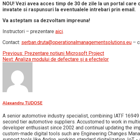
NOU! Vezi avea acces timp de 30 de zile la un portal care 
invatate si raspunsuri la eventualele intrebari prin email.
Va asteptam sa dezvoltam impreuna!
Instructori – prezentare
aici
.
Contact:
serban.druta@operationalmanagementsolutions.eu
– c
Post
Previous:
Prezentare notiuni Microsoft Project
Next:
Analiza modului de defectare și a efectelor
navigation
Alexandru TUDOSE
A senior automotive industry specialist, combining IATF 16949 
second tier automotive suppliers. Accustomed to work in multid
developer enthusiast since 2002 and continual updating the i
custom-made digital tools such are Engineering Changes Man
support tools like Andon, working standard digitalization, Io